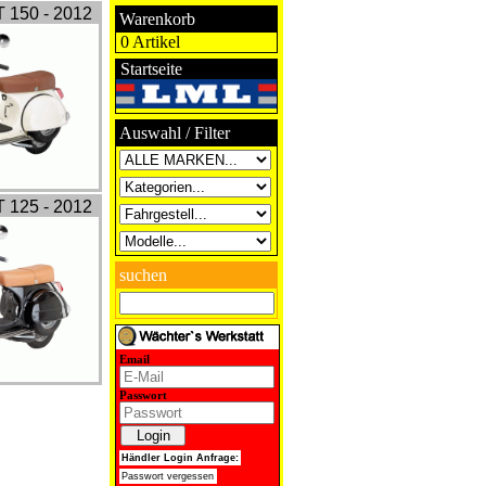
T 150 - 2012
Warenkorb
0 Artikel
Startseite
Auswahl / Filter
T 125 - 2012
suchen
Email
Passwort
Händler Login Anfrage: