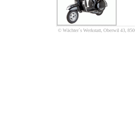
© Wächter`s Werkstatt, Oberwil 43, 850